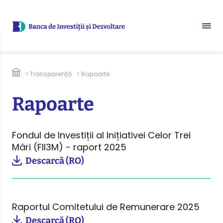
Sari la conținutul principal
Breadcrumb
> Transparență
> Rapoarte
Rapoarte
Fondul de Investiții al Inițiativei Celor Trei
Mări (FII3M) - raport 2025
Descarcă (RO)
Raportul Comitetului de Remunerare 2025
Descarcă (RO)