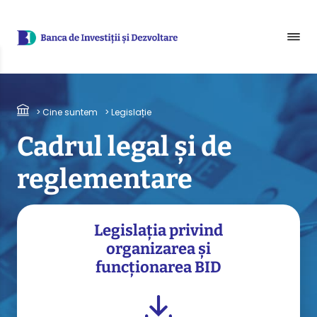
Sari la conținutul principal
Breadcrumb
> Cine suntem
> Legislație
Cadrul legal
și de
reglementare
Legislația privind
organizarea și
funcționarea BID