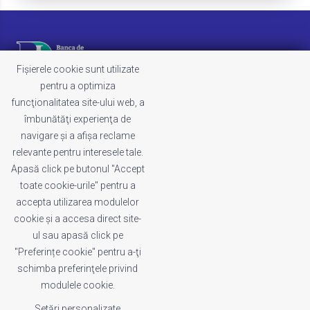
Fișierele cookie sunt utilizate
pentru a optimiza
funcţionalitatea site-ului web, a
LEGAL
îmbunătăţi experienţa de
Termeni și condiții
navigare şi a afişa reclame
Politica de cookies
relevante pentru interesele tale.
Politica de confidențialitate
Apasă click pe butonul "Accept
Whistleblowing
toate cookie-urile" pentru a
Reclamații
accepta utilizarea modulelor
cookie şi a accesa direct site-
ul sau apasă click pe
INDEX
"Preferințe cookie" pentru a-ţi
Acasă
schimba preferinţele privind
Despre noi
modulele cookie.
Setări personalizate