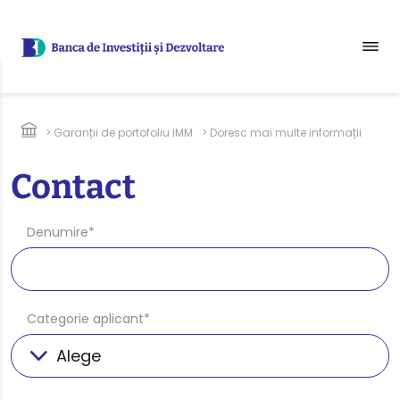
Sari la conținutul principal
Breadcrumb
> Garanții de portofoliu IMM
> Doresc mai multe informații
Contact
Denumire*
Categorie aplicant*
Alege