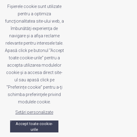
Fișierele cookie sunt utilizate
pentru a optimiza
funcţionalitatea site-ului web, a
LEGAL
îmbunătăţi experienţa de
Termeni și condiții
navigare şi a afişa reclame
Politica de cookies
relevante pentru interesele tale.
Politica de confidențialitate
Apasă click pe butonul "Accept
Whistleblowing
toate cookie-urile" pentru a
Reclamații
accepta utilizarea modulelor
cookie şi a accesa direct site-
ul sau apasă click pe
INDEX
"Preferințe cookie" pentru a-ţi
Acasă
schimba preferinţele privind
Despre noi
modulele cookie.
Setări personalizate
Accept toate cookie-
urile
Copyright BID 2026