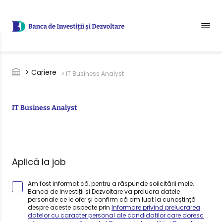
Sari la conținutul principal
Breadcrumb
> Cariere
> IT Business Analyst
IT Business Analyst
Aplică la job
Am fost informat că, pentru a răspunde solicitării mele,
Banca de Investiții și Dezvoltare va prelucra datele
personale ce le ofer și confirm că am luat la cunoștință
despre aceste aspecte prin
Informare privind prelucrarea
datelor cu caracter personal ale candidaților care doresc