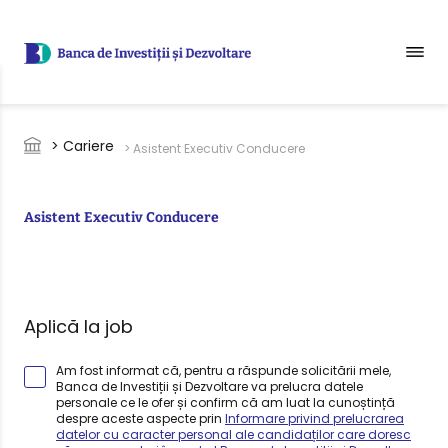
Sari la conținutul principal
Breadcrumb
> Cariere
> Asistent Executiv Conducere
Asistent Executiv Conducere
Aplică la job
Am fost informat că, pentru a răspunde solicitării mele,
Banca de Investiții și Dezvoltare va prelucra datele
personale ce le ofer și confirm că am luat la cunoștință
despre aceste aspecte prin
Informare privind prelucrarea
datelor cu caracter personal ale candidaților care doresc