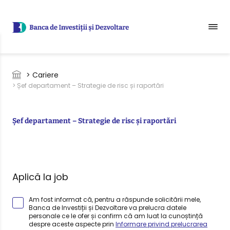
Sari la conținutul principal
Breadcrumb
> Cariere
> Șef departament – Strategie de risc și raportări
Șef departament – Strategie de risc și raportări
Aplică la job
Am fost informat că, pentru a răspunde solicitării mele,
Banca de Investiții și Dezvoltare va prelucra datele
personale ce le ofer și confirm că am luat la cunoștință
despre aceste aspecte prin
Informare privind prelucrarea