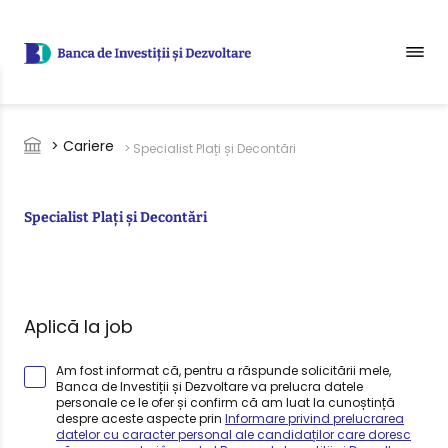
Sari la conținutul principal
Breadcrumb
> Cariere
> Specialist Plați și Decontări
Specialist Plați și Decontări
Aplică la job
Am fost informat că, pentru a răspunde solicitării mele,
Banca de Investiții și Dezvoltare va prelucra datele
personale ce le ofer și confirm că am luat la cunoștință
despre aceste aspecte prin
Informare privind prelucrarea
datelor cu caracter personal ale candidaților care doresc