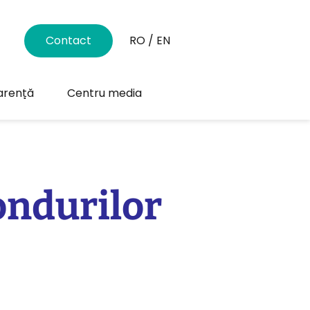
Contact
RO
/
EN
arență
Centru media
ondurilor