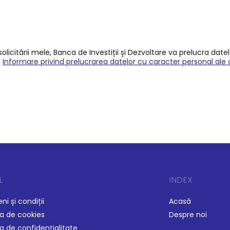
licitării mele, Banca de Investiții și Dezvoltare va prelucra date
n
Informare privind prelucrarea datelor cu caracter personal ale 
L
INDEX
i și condiții
Acasă
ca de cookies
Despre noi
ca de confidențialitate