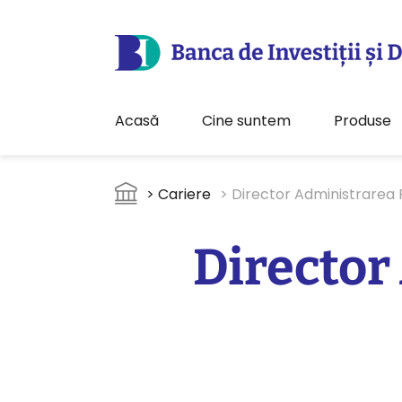
Acasă
Cine suntem
Produse
Sari la conținutul principal
Breadcrumb
> Cariere
> Director Administrarea
Director