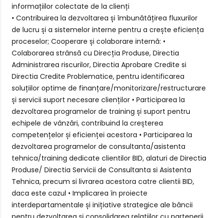
informațiilor colectate de la clienți
• Contribuirea la dezvoltarea și îmbunătățirea fluxurilor
de lucru și a sistemelor interne pentru a crește eficiența
proceselor; Cooperare și colaborare internă: •
Colaborarea strânsă cu Direcția Produse, Directia
Administrarea riscurilor, Directia Aprobare Credite si
Directia Credite Problematice, pentru identificarea
soluțiilor optime de finanțare/monitorizare/restructurare
și servicii suport necesare clienților • Participarea la
dezvoltarea programelor de training și suport pentru
echipele de vânzări, contribuind la creșterea
competențelor și eficienței acestora • Participarea la
dezvoltarea programelor de consultanta/asistenta
tehnica/training dedicate clientilor BID, alaturi de Directia
Produse/ Directia Servicii de Consultanta si Asistenta
Tehnica, precum si livrarea acestora catre clientii BID,
daca este cazul • Implicarea în proiecte
interdepartamentale și inițiative strategice ale băncii
pentru dezvoltarea și consolidarea relațiilor cu partenerii