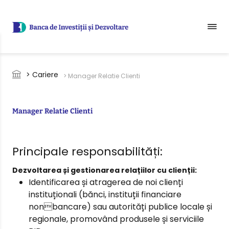
Sari la conținutul principal
Breadcrumb
> Cariere
> Manager Relatie Clienti
Manager Relatie Clienti
Principale responsabilități:
Dezvoltarea și gestionarea relațiilor cu clienții:
Identificarea și atragerea de noi clienți
instituționali (bănci, instituții financiare
nonbancare) sau autorități publice locale și
regionale, promovând produsele și serviciile