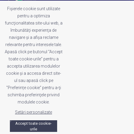
Fișierele cookie sunt utilizate
pentru a optimiza
funcţionalitatea site-ului web, a
LEGAL
îmbunătăţi experienţa de
Termeni și condiții
navigare şi a afişa reclame
Politica de cookies
relevante pentru interesele tale.
Politica de confidențialitate
Apasă click pe butonul "Accept
Whistleblowing
toate cookie-urile" pentru a
Reclamații
accepta utilizarea modulelor
cookie şi a accesa direct site-
ul sau apasă click pe
INDEX
"Preferințe cookie" pentru a-ţi
Acasă
schimba preferinţele privind
Despre noi
modulele cookie.
Setări personalizate
Accept toate cookie-
urile
Copyright BID 2026