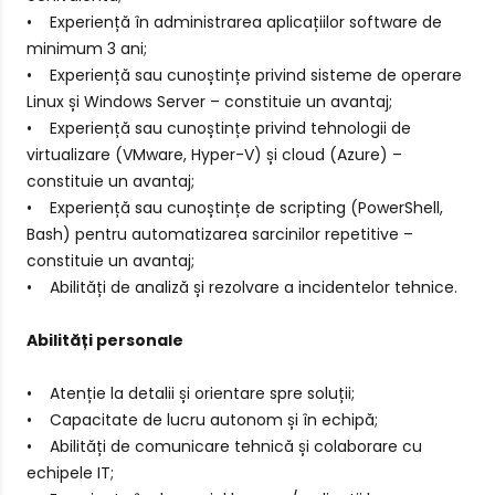
• Experiență în administrarea aplicațiilor software de
minimum 3 ani;
• Experiență sau cunoștințe privind sisteme de operare
Linux și Windows Server – constituie un avantaj;
• Experiență sau cunoștințe privind tehnologii de
virtualizare (VMware, Hyper-V) și cloud (Azure) –
constituie un avantaj;
• Experiență sau cunoștințe de scripting (PowerShell,
Bash) pentru automatizarea sarcinilor repetitive –
constituie un avantaj;
• Abilități de analiză și rezolvare a incidentelor tehnice.
Abilități personale
• Atenție la detalii și orientare spre soluții;
• Capacitate de lucru autonom și în echipă;
• Abilități de comunicare tehnică și colaborare cu
echipele IT;