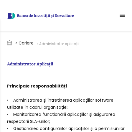
Sari la conținutul principal
Breadcrumb
> Cariere
> Administrator Aplicații
Administrator Aplicații
Principale responsabilități
• Administrarea și întreținerea aplicațiilor software
utilizate în cadrul organizației;
• Monitorizarea funcționării aplicațiilor și asigurarea
respectării SLA-urilor;
• Gestionarea configurărilor aplicațiilor și a permisiunilor