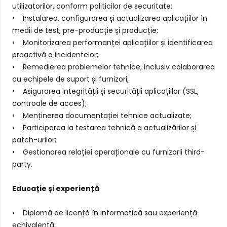
utilizatorilor, conform politicilor de securitate;
• Instalarea, configurarea și actualizarea aplicațiilor în
medii de test, pre-producție și producție;
• Monitorizarea performanței aplicațiilor și identificarea
proactivă a incidentelor;
• Remedierea problemelor tehnice, inclusiv colaborarea
cu echipele de suport și furnizori;
• Asigurarea integrității și securității aplicațiilor (SSL,
controale de acces);
• Menținerea documentației tehnice actualizate;
• Participarea la testarea tehnică a actualizărilor și
patch-urilor;
• Gestionarea relației operaționale cu furnizorii third-
party.
Educație și experiență
• Diplomă de licență în informatică sau experiență
echivalentă;