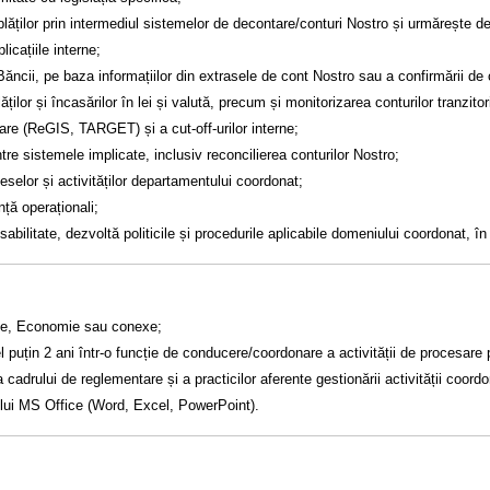
ăților prin intermediul sistemelor de decontare/conturi Nostro și urmărește d
icațiile interne;
ăncii, pe baza informațiilor din extrasele de cont Nostro sau a confirmării de 
ilor și încasărilor în lei și valută, precum și monitorizarea conturilor tranzitori
are (ReGIS, TARGET) și a cut-off-urilor interne;
tre sistemele implicate, inclusiv reconcilierea conturilor Nostro;
eselor și activităților departamentului coordonat;
ță operaționali;
sabilitate, dezvoltă politicile și procedurile aplicabile domeniului coordonat, î
anțe, Economie sau conexe;
uțin 2 ani într-o funcție de conducere/coordonare a activității de procesare plă
cadrului de reglementare și a practicilor aferente gestionării activității coord
ului MS Office (Word, Excel, PowerPoint).