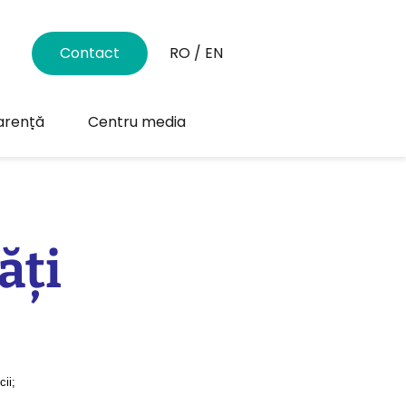
Contact
RO
/
EN
arență
Centru media
ăți
cii;