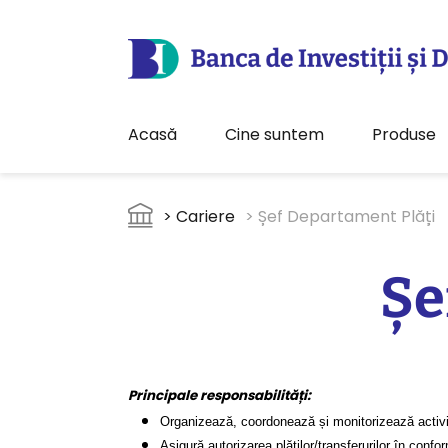
Acasă
Cine suntem
Produse
Sari la conținutul principal
Breadcrumb
> Cariere
> Șef Departament Plăți
Șe
Principale responsabilități:
Organizează, coordonează și monitorizează activitat
Asigură autorizarea plăților/transferurilor în confor