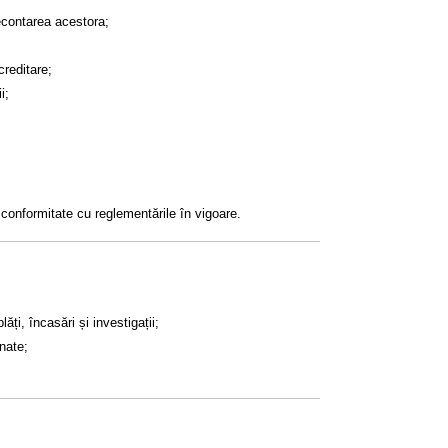
econtarea acestora;
creditare;
i;
n conformitate cu reglementările în vigoare.
ți, încasări și investigații;
onate;