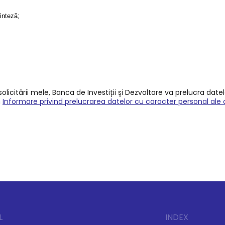
sinteză;
licitării mele, Banca de Investiții și Dezvoltare va prelucra date
n
Informare privind prelucrarea datelor cu caracter personal ale 
L
INDEX