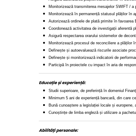
Monitorizează transmiterea mesajelor SWIFT / a pl
Monitorizează în permanență statusul plăților în apl
Autorizează ordinele de plată primite în favoarea B
Coordonează activitatea de investigații aferentă plăț
Asigură respectarea orarului sistemelor de decont
Monitorizează procesul de reconciliere a plăților în
Definește și autoevaluează riscurile asociate proc
Definește și monitorizează indicatorii de performan
Participă în proiectele cu impact în aria de respon
Educație și experiență:
Studii superioare, de preferință în domeniul Fin
Minimum 5 ani de experiență bancară, din care cel p
Bună cunoaștere a legislației locale și europene, a 
Cunoștințe de limba engleză și utilizare a pachet
Abilități personale: