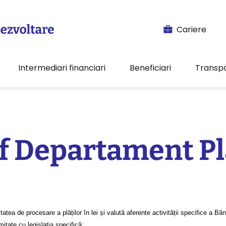
Cariere
Intermediari financiari
Beneficiari
Transp
f Departament Pl
ea de procesare a plăților în lei și valută aferente activității specifice a Băn
mitate cu legislația specifică;