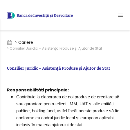
Sari la conținutul principal
Breadcrumb
> Cariere
> Consilier Juridic – Asistență Produse și Ajutor de Stat
Consilier Juridic – Asistență Produse și Ajutor de Stat
Responsabilități principale:
Contribuie la elaborarea de noi produse de creditare și/
sau garantare pentru clienți IMM, UAT și alte entități
publice, holding fund, astfel încât aceste produse să fie
conforme cu cadrul juridic local și european aplicabil,
inclusiv în materia ajutorului de stat.