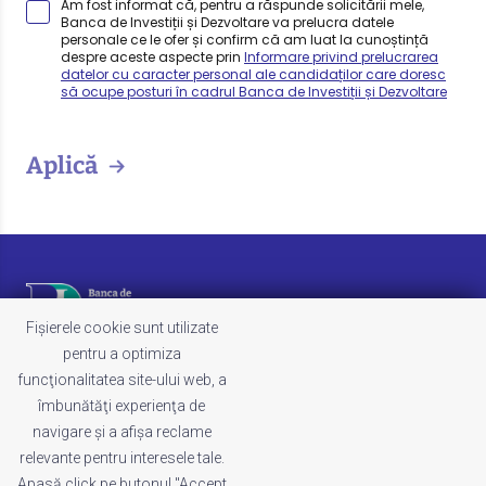
Am fost informat că, pentru a răspunde solicitării mele,
Banca de Investiții și Dezvoltare va prelucra datele
personale ce le ofer și confirm că am luat la cunoștință
despre aceste aspecte prin
Informare privind prelucrarea
datelor cu caracter personal ale candidaților care doresc
să ocupe posturi în cadrul Banca de Investiții și Dezvoltare
Aplică
Fișierele cookie sunt utilizate
pentru a optimiza
funcţionalitatea site-ului web, a
LEGAL
îmbunătăţi experienţa de
Termeni și condiții
navigare şi a afişa reclame
Politica de cookies
relevante pentru interesele tale.
Politica de confidențialitate
Apasă click pe butonul "Accept