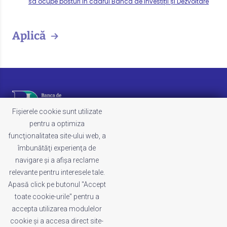
să ocupe posturi în cadrul Banca de Investiții și Dezvoltare
Aplică
Fișierele cookie sunt utilizate
pentru a optimiza
funcţionalitatea site-ului web, a
LEGAL
îmbunătăţi experienţa de
Termeni și condiții
navigare şi a afişa reclame
Politica de cookies
relevante pentru interesele tale.
Politica de confidențialitate
Apasă click pe butonul "Accept
Whistleblowing
toate cookie-urile" pentru a
Reclamații
accepta utilizarea modulelor
cookie şi a accesa direct site-