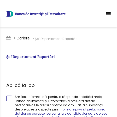
Sari la conținutul principal
Breadcrumb
> Cariere
> Șef Departament Raportări
Șef Departament Raportări
Aplică la job
Am fost informat că, pentru a răspunde solicitării mele,
Banca de Investiții și Dezvoltare va prelucra datele
personale ce le ofer și confirm că am luat la cunoștință
despre aceste aspecte prin
Informare privind prelucrarea
datelor cu caracter personal ale candidaților care doresc