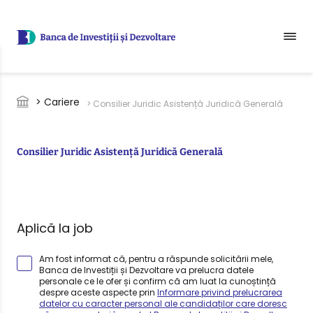
Sari la conținutul principal
Breadcrumb
> Cariere
> Consilier Juridic Asistență Juridică Generală
Consilier Juridic Asistență Juridică Generală
Aplică la job
Am fost informat că, pentru a răspunde solicitării mele,
Banca de Investiții și Dezvoltare va prelucra datele
personale ce le ofer și confirm că am luat la cunoștință
despre aceste aspecte prin
Informare privind prelucrarea
datelor cu caracter personal ale candidaților care doresc