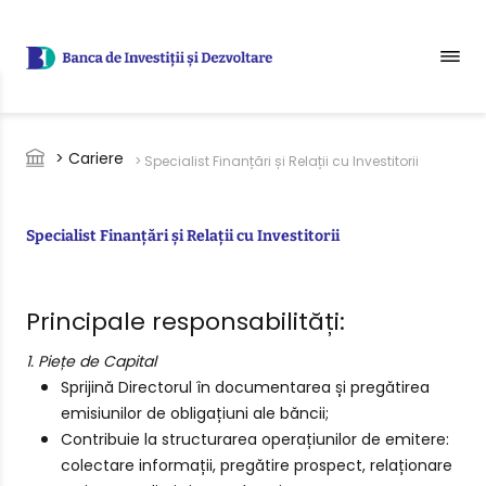
Sari la conținutul principal
Breadcrumb
> Cariere
> Specialist Finanțări și Relații cu Investitorii
Specialist Finanțări și Relații cu Investitorii
Principale responsabilități:
1. Piețe de Capital
Sprijină Directorul în documentarea și pregătirea
emisiunilor de obligațiuni ale băncii;
Contribuie la structurarea operațiunilor de emitere:
colectare informații, pregătire prospect, relaționare