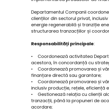
Departamentul Companii coordonează 
clienților din sectorul privat, inclu
energie regenerabilă și tranziție ener
structurarea tranzacțiilor și coordon
Responsabilități principale
:
• Coordonează activitatea Departam
acestora, în concordanță cu strateg
• Coordonează promovarea și vânzare
finanțare directă sau garantare;
• Coordonează promovarea și vânzar
inclusiv producție, rețele, eficiență
• Gestionează relația cu clienții alo
tranzacții, până la propuneri de ac
acordare;