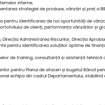
istemelor interne;
ntarea strategiei de produse, vânzări și preț a BID,
 pentru identificarea de noi oportunități de vânza
tofoliului de clienți, performanța vânzărilor și gr
irecția Administrarea Riscurilor, Direcția Aprobar
nte pentru identificarea soluțiilor optime de finanț
lor de training, consultanță și asistență tehnică 
ilor pentru Planul de afaceri și bugetul Băncii pe
nal echipa din cadrul Departamentului, stabilind 