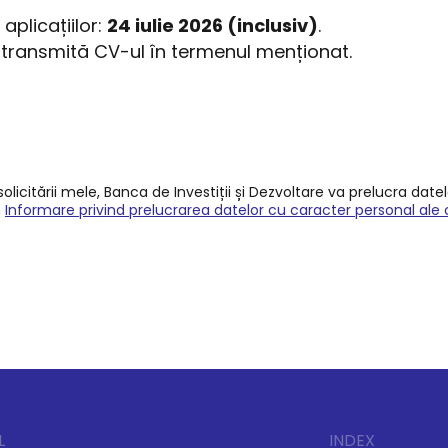
aplicațiilor:
24 iulie 2026 (inclusiv)
.
să transmită CV-ul în termenul menționat.
licitării mele, Banca de Investiții și Dezvoltare va prelucra date
n
Informare privind prelucrarea datelor cu caracter personal ale 
L
INDEX