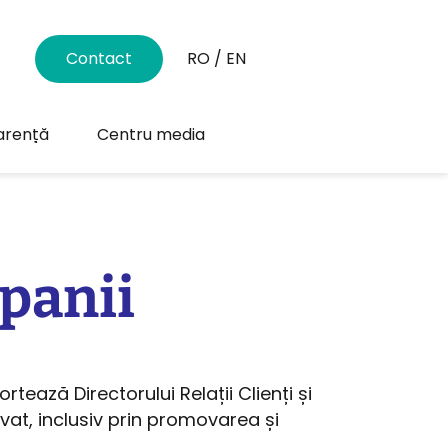
Contact
RO
/
EN
arență
Centru media
panii
ortează Directorului Relații Clienți și
rivat, inclusiv prin promovarea și