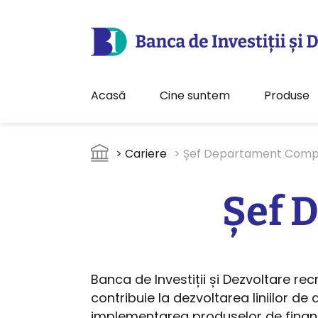
Acasă
Cine suntem
Produse
Sari la conținutul principal
Breadcrumb
> Cariere
> Șef Departament Comp
Șef 
Banca de Investiții și Dezvoltare re
contribuie la dezvoltarea liniilor de 
implementarea produselor de finanț