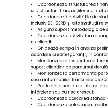
• Coordonează structurarea financi
și a structurii tranzacțiilor înainta
• Coordonează activitățile de sindic
inclusiv BEI, BERD și alte instituții re
• Asigură suport metodologic de str
• Coordonează activitatea managerilo
cu clienții;
• Ghidează echipa în analiza prelimi
acordare credite/garanții, în confor
• Monitorizează respectarea termeni
suport clienților pe parcursul derulă
• Monitorizează performanța portofo
sau a informațiilor transmise de z
• Participă la ședințele interne de ev
întârziere sau cu risc crescut;
• Coordonează aplicarea standardelo
• Coordonează colectarea feedback-