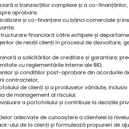
ară a tranzacțiilor complexe și a co-finanțărilor
te spre aprobare;
alizare și co-finanțare cu bănci comerciale și insti
levante;
ucturare financiară către echipele și departament
r de relații clienți în procesul de dezvoltare, ges
nară a solicitărilor de creditare și garantare, pre
mitate cu reglementările interne ale BID;
lor și condițiilor post-aprobare din acordurile de
rii contractelor;
liului de clienți și a produselor vândute, inclusi
ona de management al riscului;
aluare a portofoliului și contribuie la deciziile priv
r adecvate de cunoaștere a clientelei la nivelul 
ului de la clienți și formulează propuneri de aju