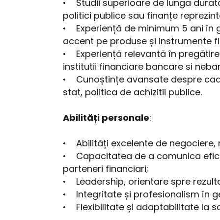
• Studii superioare de lunga durata
politici publice sau finanțe reprezin
• Experiență de minimum 5 ani în ge
accent pe produse și instrumente 
• Experiență relevantă în pregătire
institutii financiare bancare si neba
• Cunoștințe avansate despre cadrul 
stat, politica de achizitii publice.
Abilități personale
:
• Abilități excelente de negocier
• Capacitatea de a comunica eficient
parteneri financiari;
• Leadership, orientare spre rezultat
• Integritate și profesionalism în 
• Flexibilitate și adaptabilitate la 