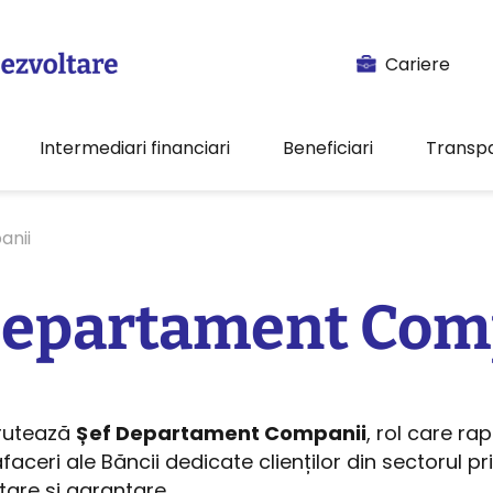
Cariere
Intermediari financiari
Beneficiari
Transp
anii
Departament Com
crutează
Șef Departament Companii
, rol care rap
afaceri ale Băncii dedicate clienților din sectorul p
are și garantare.