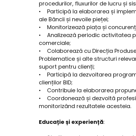
procedurilor, fluxurilor de lucru și s
• Participă la elaborarea și impleme
ale Băncii și nevoile pieței;
• Monitorizează piața și concurența
• Analizează periodic activitatea por
comerciale;
• Colaborează cu Direcția Produse, D
Problematice și alte structuri releva
suport pentru clienți;
• Participă la dezvoltarea programe
clienților BID;
• Contribuie la elaborarea propuner
• Coordonează și dezvoltă profesio
monitorizând rezultatele acesteia.
Educație și experiență
: