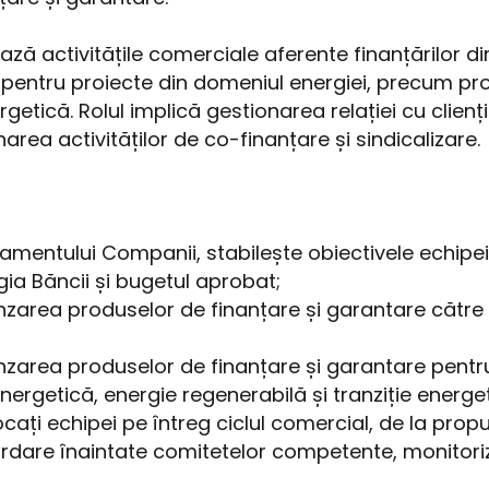
activitățile comerciale aferente finanțărilor dir
siv pentru proiecte din domeniul energiei, precum pro
getică. Rolul implică gestionarea relației cu clienți
area activităților de co-finanțare și sindicalizare.
entului Companii, stabilește obiectivele echipei 
ia Băncii și bugetul aprobat;
a produselor de finanțare și garantare către clie
ea produselor de finanțare și garantare pentru 
 energetică, energie regenerabilă și tranziție energe
cați echipei pe întreg ciclul comercial, de la prop
ordare înaintate comitetelor competente, monitori