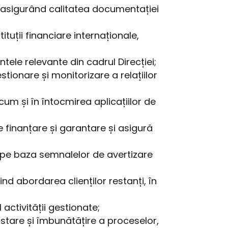
, asigurând calitatea documentației
tuții financiare internaționale,
ele relevante din cadrul Direcției;
tionare și monitorizare a relațiilor
cum și în întocmirea aplicațiilor de
 finanțare și garantare și asigură
v pe baza semnalelor de avertizare
ind abordarea clienților restanți, în
activității gestionate;
stare și îmbunătățire a proceselor,