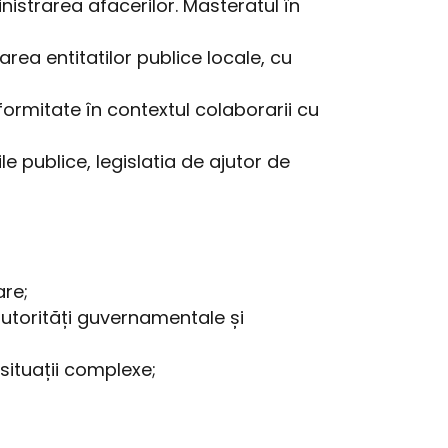
istrarea afacerilor. Masteratul în
ea entitatilor publice locale, cu
ormitate în contextul colaborarii cu
e publice, legislatia de ajutor de
are;
autorități guvernamentale și
 situații complexe;