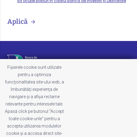
să ocupe posturi în cadrul Banca de Investiții și Dezvoltare
Aplică
Fișierele cookie sunt utilizate
pentru a optimiza
funcţionalitatea site-ului web, a
LEGAL
îmbunătăţi experienţa de
Termeni și condiții
navigare şi a afişa reclame
Politica de cookies
relevante pentru interesele tale.
Politica de confidențialitate
Apasă click pe butonul "Accept
Whistleblowing
toate cookie-urile" pentru a
Reclamații
accepta utilizarea modulelor
cookie şi a accesa direct site-