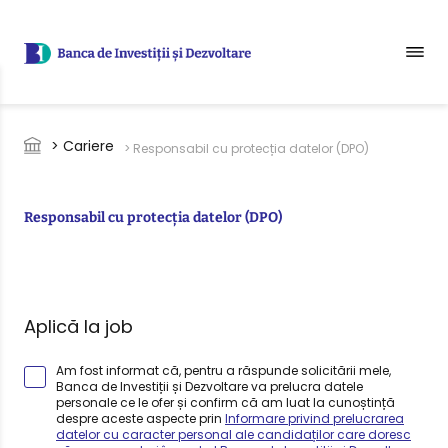
Sari la conținutul principal
Breadcrumb
> Cariere
> Responsabil cu protecția datelor (DPO)
Responsabil cu protecția datelor (DPO)
Aplică la job
Am fost informat că, pentru a răspunde solicitării mele,
Banca de Investiții și Dezvoltare va prelucra datele
personale ce le ofer și confirm că am luat la cunoștință
despre aceste aspecte prin
Informare privind prelucrarea
datelor cu caracter personal ale candidaților care doresc