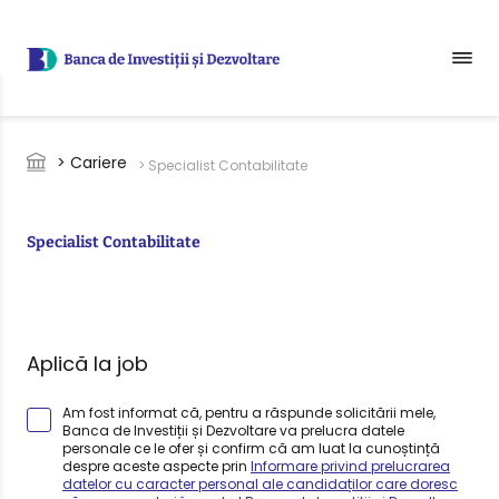
Sari la conținutul principal
Breadcrumb
> Cariere
> Specialist Contabilitate
Specialist Contabilitate
Aplică la job
Am fost informat că, pentru a răspunde solicitării mele,
Banca de Investiții și Dezvoltare va prelucra datele
personale ce le ofer și confirm că am luat la cunoștință
despre aceste aspecte prin
Informare privind prelucrarea
datelor cu caracter personal ale candidaților care doresc