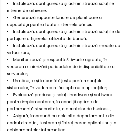
• Instalează, configurează și administrează soluțiile
interne de arhivare;
• Generează rapoarte lunare de planificare a
capacității pentru toate sistemele băncii;
• Instalează, configurează și administrează soluțiile de
partajare a fișierelor utilizate de bancă;
• Instalează, configurează și administrează mediile de
virtualizare;
• Monitorizează și respectă SLA-urile agreate, în
vederea minimizării perioadelor de indisponibilitate a
serverelor;
• Urmărește și îmbunătățește performanțele
sistemelor, în vederea rulării optime a aplicațiilor;
• Evaluează produse și soluții hardware și software
pentru implementarea, în condiții optime de
performanță și securitate, a cerințelor de business;
• Asigură, împreună cu celelalte departamente din
cadrul direcției, testarea și întreținerea aplicațiilor și a
echipamentelor informatice;