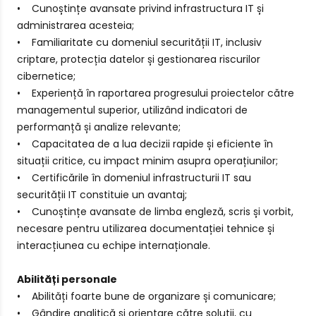
• Cunoștințe avansate privind infrastructura IT și
administrarea acesteia;
• Familiaritate cu domeniul securității IT, inclusiv
criptare, protecția datelor și gestionarea riscurilor
cibernetice;
• Experiență în raportarea progresului proiectelor către
managementul superior, utilizând indicatori de
performanță și analize relevante;
• Capacitatea de a lua decizii rapide și eficiente în
situații critice, cu impact minim asupra operațiunilor;
• Certificările în domeniul infrastructurii IT sau
securității IT constituie un avantaj;
• Cunoștințe avansate de limba engleză, scris și vorbit,
necesare pentru utilizarea documentației tehnice și
interacțiunea cu echipe internaționale.
Abilități personale
• Abilități foarte bune de organizare și comunicare;
• Gândire analitică și orientare către soluții, cu