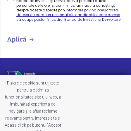
Banca de Investiții și Dezvoltare va prelucra datele
personale ce le ofer și confirm că am luat la cunoștință
despre aceste aspecte prin
Informare privind prelucrarea
datelor cu caracter personal ale candidaților care doresc
să ocupe posturi în cadrul Banca de Investiții și Dezvoltare
Aplică
Fișierele cookie sunt utilizate
pentru a optimiza
funcţionalitatea site-ului web, a
LEGAL
îmbunătăţi experienţa de
Termeni și condiții
navigare şi a afişa reclame
Politica de cookies
relevante pentru interesele tale.
Politica de confidențialitate
Apasă click pe butonul "Accept
Whistleblowing