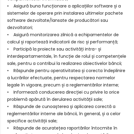
• Asigură buna funcționare a aplicațiilor software și a
sistemelor de operare prin instalarea ultimelor pachete
software dezvoltate/lansate de producători sau
dezvoltatori;
• Asigură monitorizarea zilnică a echipamentelor de
calcul și raportează indicatorii de risc și performanță;
• Participă la proiecte sau activități intra- și
interdepartamentale, în funcție de rolul și competențele
sale, pentru a contribui la realizarea obiectivelor băncii;
• Răspunde pentru operativitatea și corecta îndeplinire
a lucrărilor efectuate, pentru respectarea normelor
legale în vigoare, precum și a reglementărilor interne;
• Informează conducerea direcției cu privire la orice
problemă apărută în derularea activității sale;
• Răspunde de cunoașterea și aplicarea corectă a
reglementărilor interne ale băncii, în general, și a celor
specifice activității sale;
• Răspunde de acuratețea raportărilor întocmite în