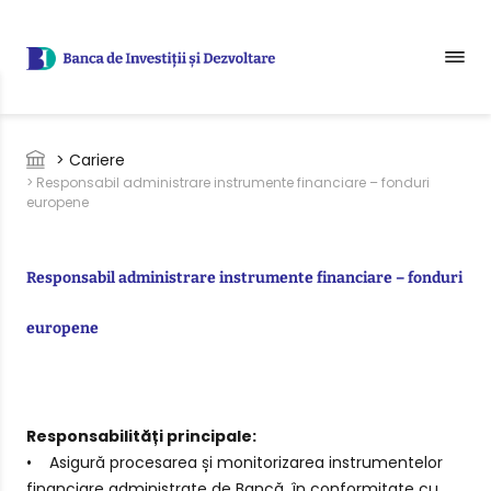
Sari la conținutul principal
Breadcrumb
> Cariere
> Responsabil administrare instrumente financiare – fonduri
europene
Responsabil administrare instrumente financiare – fonduri
europene
Responsabilități principale:
• Asigură procesarea și monitorizarea instrumentelor
financiare administrate de Bancă, în conformitate cu