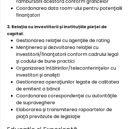
rambursării acestora conform graficelor
Coordonarea data room-ului pentru potențialii
finanțatori
3. Relația cu investitorii și instituțiile pieței de
capital:
Gestionarea relației cu agențiile de rating
Menținerea și dezvoltarea relației cu
investitorii/finanțatorii conform cadrului legal
și codului de bune practici
Organizarea întâlnirilor/teleconferințelor cu
investitori și analiști
Gestionarea operațiunilor legate de calitatea
de emitent a băncii
Coordonarea corespondenței cu autoritățile
de supraveghere
Elaborarea și transmiterea rapoartelor de
piață prevăzute de legislație