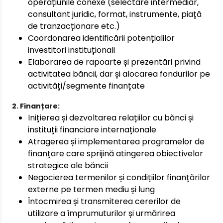
operațiunile conexe (selectare intermediar,
consultant juridic, format, instrumente, piață
de tranzacționare etc.)
Coordonarea identificării potențialilor
investitori instituționali
Elaborarea de rapoarte și prezentări privind
activitatea băncii, dar și alocarea fondurilor pe
activități/segmente finanțate
2. Finanțare:
Inițierea și dezvoltarea relațiilor cu bănci și
instituții financiare internaționale
Atragerea și implementarea programelor de
finanțare care sprijină atingerea obiectivelor
strategice ale băncii
Negocierea termenilor și condițiilor finanțărilor
externe pe termen mediu și lung
Întocmirea și transmiterea cererilor de
utilizare a împrumuturilor și urmărirea