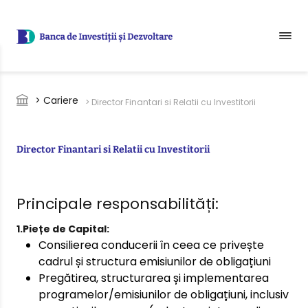
Sari la conținutul principal
Breadcrumb
> Cariere
> Director Finantari si Relatii cu Investitorii
Director Finantari si Relatii cu Investitorii
Principale responsabilități:
1.Piețe de Capital:
Consilierea conducerii în ceea ce privește
cadrul și structura emisiunilor de obligațiuni
Pregătirea, structurarea și implementarea
programelor/emisiunilor de obligațiuni, inclusiv