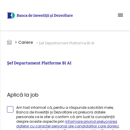
Sari la conținutul principal
Breadcrumb
> Cariere
> Șef Departament Platforme BI AI
Șef Departament Platforme BI AI
Aplică la job
Am fost informat că, pentru a răspunde solicitării mele,
Banca de Investiții și Dezvoltare va prelucra datele
personale ce le ofer și confirm că am luat la cunoștință
despre aceste aspecte prin
Informare privind prelucrarea
datelor cu caracter personal ale candidaților care doresc