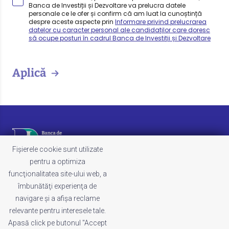
Banca de Investiții și Dezvoltare va prelucra datele
personale ce le ofer și confirm că am luat la cunoștință
despre aceste aspecte prin
Informare privind prelucrarea
datelor cu caracter personal ale candidaților care doresc
să ocupe posturi în cadrul Banca de Investiții și Dezvoltare
Aplică
Fișierele cookie sunt utilizate
pentru a optimiza
funcţionalitatea site-ului web, a
LEGAL
îmbunătăţi experienţa de
Termeni și condiții
navigare şi a afişa reclame
Politica de cookies
relevante pentru interesele tale.
Politica de confidențialitate
Apasă click pe butonul "Accept