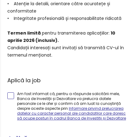
• Atenție la detalii, orientare către acuratețe și
conformitate
• Integritate profesională și responsabilitate ridicată
Termen limită
pentru transmiterea aplicațiilor:
10
aprilie 2026 (inclusiv).
Candidații interesați sunt invitați să transmită CV-ul în
termenul menționat.
Aplică la job
Am fost informat că, pentru a răspunde solicitării mele,
Banca de Investiții și Dezvoltare va prelucra datele
personale ce le ofer și confirm că am luat la cunoștință
despre aceste aspecte prin
Informare privind prelucrarea
datelor cu caracter personal ale candidaților care doresc
să ocupe posturi în cadrul Banca de Investiții și Dezvoltare