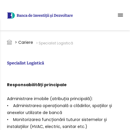
Sari la conținutul principal
Breadcrumb
> Cariere
> Specialist Logistică
Specialist Logistică
Responsabilități principale
Administrare imobile (atribuția principală):
• Administrarea operațională a clădirilor, spațiilor și
anexelor utilizate de bancă
• Monitorizarea funcționării tuturor sistemelor și
instalațiilor (HVAC, electric, sanitar etc.)