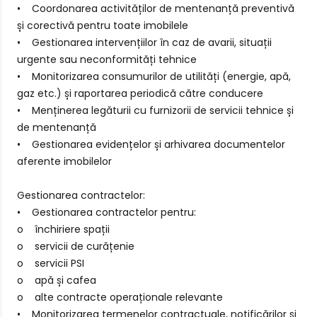
• Coordonarea activităților de mentenanță preventivă
și corectivă pentru toate imobilele
• Gestionarea intervențiilor în caz de avarii, situații
urgente sau neconformități tehnice
• Monitorizarea consumurilor de utilități (energie, apă,
gaz etc.) și raportarea periodică către conducere
• Menținerea legăturii cu furnizorii de servicii tehnice și
de mentenanță
• Gestionarea evidențelor și arhivarea documentelor
aferente imobilelor
Gestionarea contractelor:
• Gestionarea contractelor pentru:
o închiriere spații
o servicii de curățenie
o servicii PSI
o apă și cafea
o alte contracte operaționale relevante
• Monitorizarea termenelor contractuale, notificărilor și