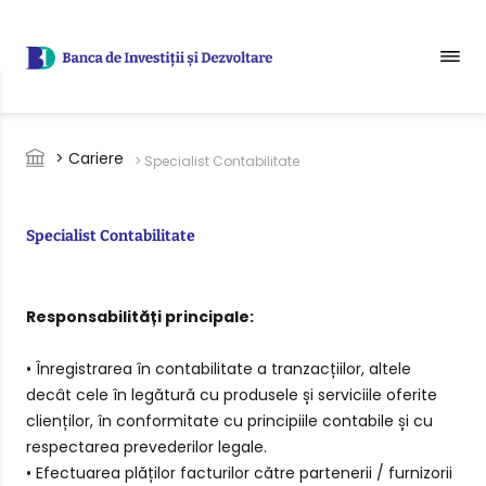
Sari la conținutul principal
Breadcrumb
> Cariere
> Specialist Contabilitate
Specialist Contabilitate
Responsabilități principale:
• Înregistrarea în contabilitate a tranzacțiilor, altele
decât cele în legătură cu produsele și serviciile oferite
clienților, în conformitate cu principiile contabile și cu
respectarea prevederilor legale.
• Efectuarea plăților facturilor către partenerii / furnizorii