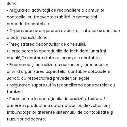
Băncii.
• Asigurarea activității de reconciliere a conturilor
contabile, cu frecvența stabilită în normele și
procedurile contabile.
• Organizarea și asigurarea evidenței sintetice și analitice
a patrimoniului Băncii.
• Înregistrarea deconturilor de cheltuieli.
• Participarea la operațiunile de închidere lunară și
anuală, în conformitate cu principiile contabile.
• Elaborarea și actualizarea normelor și procedurilor
privind organizarea aspectelor contabile aplicabile în
Bancă, cu respectarea prevederilor legale.
• Asigurarea suportului în reconcilierea contractelor cu
furnizorii.
• Participarea la operațiunile de analiză / testare /
punere în producție a automatizărilor, dezvoltărilor și
îmbunătățirilor aferente sistemului de contabilitate și
fluxurilor adiacente.