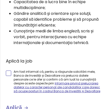
Capacitatea de a lucra bine în echipe
multidisciplinare;
Gândire analitică și orientare spre soluții,
capabil să identifice probleme și să propună
îmbunătățiri eficiente;
Cunoștințe medii de limba engleză, scris și
vorbit, pentru interacțiunea cu echipe
internaționale și documentația tehnică.
Aplică la job
Am fost informat că, pentru a răspunde solicitării mele,
Banca de Investiții și Dezvoltare va prelucra datele
personale ce le ofer și confirm că am luat la cunoștință
despre aceste aspecte prin
Informare privind prelucrarea
datelor cu caracter personal ale candidaților care doresc
să ocupe posturi în cadrul Banca de Investiții și Dezvoltare
Aplică