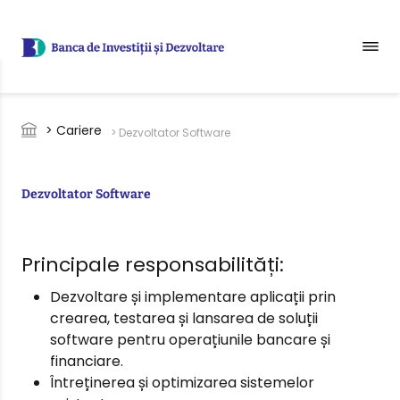
Sari la conținutul principal
Breadcrumb
> Cariere
> Dezvoltator Software
Dezvoltator Software
Principale responsabilități:
Dezvoltare și implementare aplicații prin
crearea, testarea și lansarea de soluții
software pentru operațiunile bancare și
financiare.
Întreținerea și optimizarea sistemelor