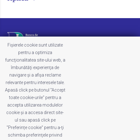
Fișierele cookie sunt utilizate
pentru a optimiza
funcţionalitatea site-ului web, a
LEGAL
îmbunătăţi experienţa de
Termeni și condiții
navigare şi a afişa reclame
Politica de cookies
relevante pentru interesele tale.
Politica de confidențialitate
Apasă click pe butonul "Accept
Whistleblowing
toate cookie-urile" pentru a
Reclamații
accepta utilizarea modulelor
cookie şi a accesa direct site-
ul sau apasă click pe
INDEX
"Preferințe cookie" pentru a-ţi
Acasă
schimba preferinţele privind