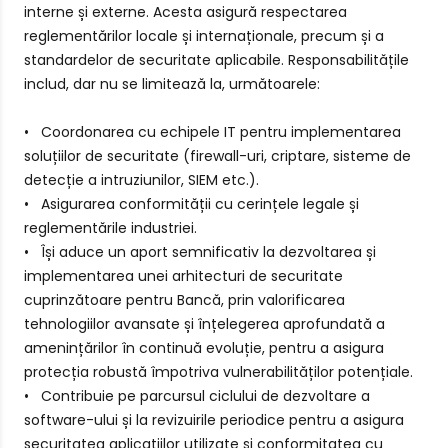
interne și externe. Acesta asigură respectarea
reglementărilor locale și internaționale, precum și a
standardelor de securitate aplicabile. Responsabilitățile
includ, dar nu se limitează la, următoarele:
• Coordonarea cu echipele IT pentru implementarea
soluțiilor de securitate (firewall-uri, criptare, sisteme de
detecție a intruziunilor, SIEM etc.).
• Asigurarea conformității cu cerințele legale și
reglementările industriei.
• Își aduce un aport semnificativ la dezvoltarea și
implementarea unei arhitecturi de securitate
cuprinzătoare pentru Bancă, prin valorificarea
tehnologiilor avansate și înțelegerea aprofundată a
amenințărilor în continuă evoluție, pentru a asigura
protecția robustă împotriva vulnerabilităților potențiale.
• Contribuie pe parcursul ciclului de dezvoltare a
software-ului și la revizuirile periodice pentru a asigura
securitatea aplicațiilor utilizate și conformitatea cu