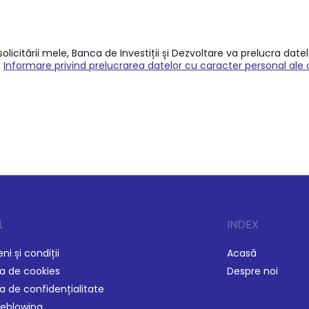
licitării mele, Banca de Investiții și Dezvoltare va prelucra date
n
Informare privind prelucrarea datelor cu caracter personal ale 
L
INDEX
i și condiții
Acasă
ca de cookies
Despre noi
ca de confidențialitate
leblowing