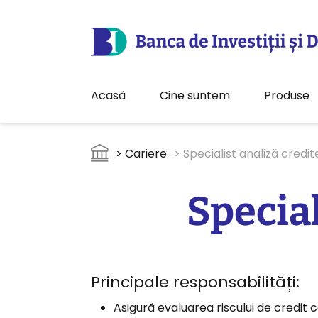
Acasă
Cine suntem
Produse
Sari la conținutul principal
Breadcrumb
> Cariere
> Specialist analiză credi
Special
Principale responsabilități:
Asigură evaluarea riscului de credit c