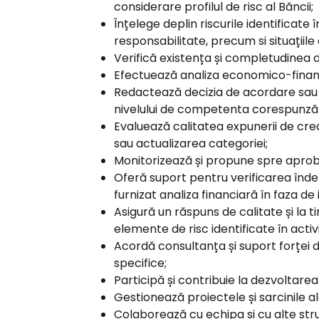
considerare profilul de risc al Băncii;
Înțelege deplin riscurile identificate
responsabilitate, precum si situațiil
Verifică existența și completudinea d
Efectuează analiza economico-financia
Redactează decizia de acordare sau r
nivelului de competenta corespunzăt
Evaluează calitatea expunerii de cre
sau actualizarea categoriei;
Monitorizează și propune spre aprobar
Oferă suport pentru verificarea îndepl
furnizat analiza financiară în faza de
Asigură un răspuns de calitate și la t
elemente de risc identificate în acti
Acordă consultanța și suport forței de
specifice;
Participă și contribuie la dezvoltarea 
Gestionează proiectele și sarcinile 
Colaborează cu echipa și cu alte str