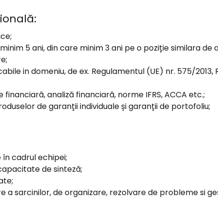
ională:
ice;
nim 5 ani, din care minim 3 ani pe o poziție similara de 
re;
cabile in domeniu, de ex. Regulamentul (UE) nr. 575/2013,
ate financiară, analiză financiară, norme IFRS, ACCA etc.;
uselor de garanții individuale și garanții de portofoliu;
 în cadrul echipei;
si capacitate de sinteză;
ate;
are a sarcinilor, de organizare, rezolvare de probleme si g