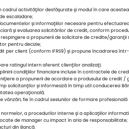
 în cadrul activităților desfășurate și modul în care aceste
e de escaladare;
ocumentelor și informațiilor necesare pentru efectuarea a
ră și evaluarea solicitărilor de credit, conform procedur
espingere a propunerii de solicitare de credite/garanții 
or pentru decizie;
dit per client (conform IFRS9) și propune încadrarea într
e ratingul intern aferent clienților analizați;
inirii condițiilor financiare incluse în contractele de cred
 inițiere a propunerii de acordare a produsului de credit /
imp solicitanților și informează în timp util conducerea Băn
vitatea operațională;
 vânzări, fie în cadrul sesiunilor de formare profesională d
normelor, a procedurilor interne și a aplicațiilor informati
alocate de manager cu impact în aria de responsabilitate;
ucturi din Bancă.