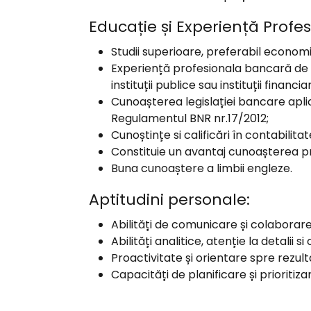
Educație și Experiență Profes
Studii superioare, preferabil econom
Experiență profesionala bancară de mi
instituții publice sau instituții financia
Cunoașterea legislației bancare apli
Regulamentul BNR nr.17/2012;
Cunoștințe si calificări în contabilit
Constituie un avantaj cunoașterea prod
Buna cunoaștere a limbii engleze.
Aptitudini personale:
Abilități de comunicare și colaborare
Abilități analitice, atenție la detalii 
Proactivitate și orientare spre rezult
Capacități de planificare și prioritiz