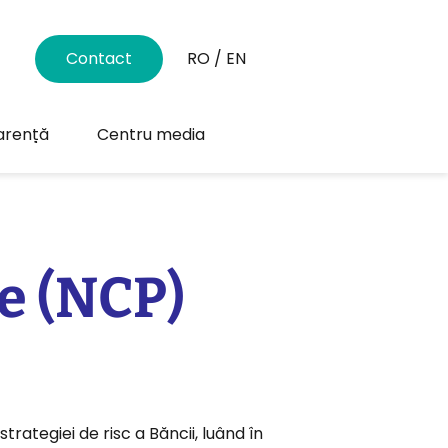
Contact
RO
/
EN
arență
Centru media
te (NCP)
rategiei de risc a Băncii, luând în