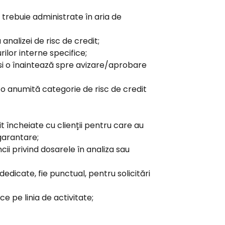
a trebuie administrate în aria de
nalizei de risc de credit;
ilor interne specifice;
si o înaintează spre avizare/aprobare
-o anumită categorie de risc de credit
it încheiate cu clienții pentru care au
 garantare;
cii privind dosarele în analiza sau
edicate, fie punctual, pentru solicitări
ce pe linia de activitate;