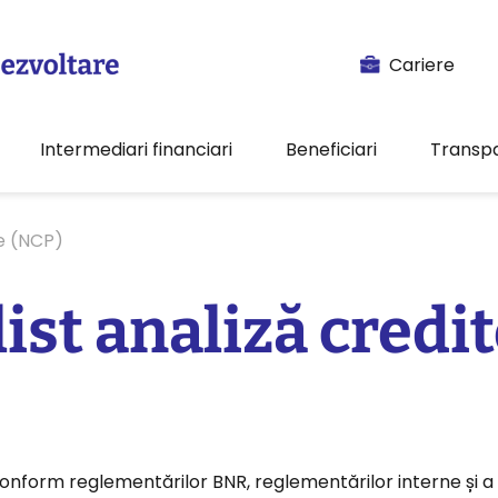
Cariere
Intermediari financiari
Beneficiari
Transp
te (NCP)
ist analiză credi
onform reglementărilor BNR, reglementărilor interne și a st