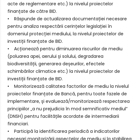
acte de reglementare etc.) la nivelul proiectelor
finanțate de către BID.
• Răspunde de actualizarea documentației necesare
pentru analiza respectării cerințelor legislației în
domeniul protecției mediului, la nivelul proiectelor de
investiții finanțate de BID.
• Acționează pentru diminuarea riscurilor de mediu
(poluarea apei, aerului și solului, degradarea
biodiversității, generarea deșeurilor, efectele
schimbărilor climatice etc.) la nivelul proiectelor de
investiții finanțate de BID.
• Monitorizează calitatea factorilor de mediu la nivelul
proiectelor finanțate de Bancă, pentru toate fazele de
implementare, și evaluează/monitorizează respectarea
principiilor „a nu prejudicia în mod semnificativ mediul”
(DNSH) pentru facilitățile acordate de intermediarii
financiari.
• Participă la identificarea periodică a indicatorilor
necesari monitorizării aspectelor de mediu și la stabilirea