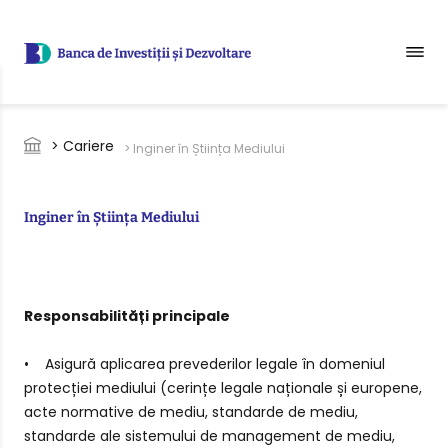
Sari la conținutul principal
Breadcrumb
> Cariere
> Inginer în Știința Mediului
Inginer în Știința Mediului
Responsabilități principale
• Asigură aplicarea prevederilor legale în domeniul
protecției mediului (cerințe legale naționale și europene,
acte normative de mediu, standarde de mediu,
standarde ale sistemului de management de mediu,