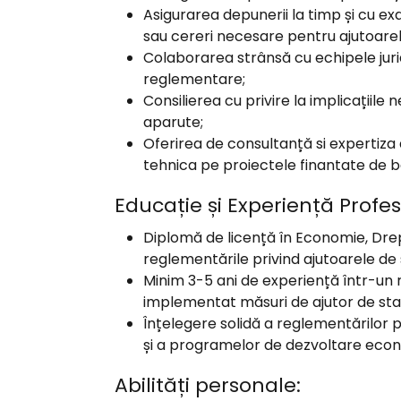
Asigurarea depunerii la timp și cu ex
sau cereri necesare pentru ajutoarel
Colaborarea strânsă cu echipele jur
reglementare;
Consilierea cu privire la implicațiil
aparute;
Oferirea de consultanță si expertiza at
tehnica pe proiectele finantate de 
Educație și Experiență Profes
Diplomă de licență în Economie, Drep
reglementările privind ajutoarele de 
Minim 3-5 ani de experiență într-un r
implementat măsuri de ajutor de sta
Înțelegere solidă a reglementărilor 
și a programelor de dezvoltare eco
Abilități personale: