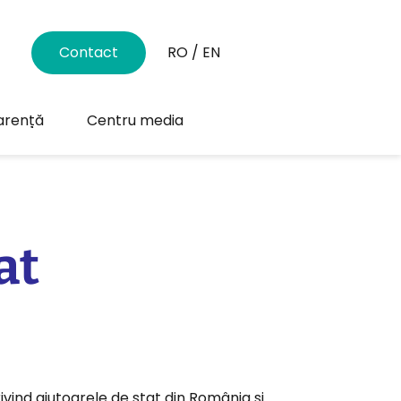
Contact
RO
/
EN
arență
Centru media
at
ivind ajutoarele de stat din România și