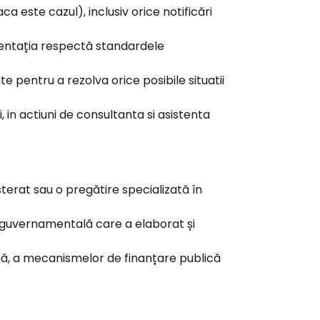
a este cazul), inclusiv orice notificări
mentația respectă standardele
e pentru a rezolva orice posibile situatii
, in actiuni de consultanta si asistenta
erat sau o pregătire specializată în
ie guvernamentală care a elaborat și
ană, a mecanismelor de finanțare publică