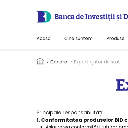
Acasă
Cine suntem
Produse
Sari la conținutul principal
Breadcrumb
> Cariere
> Expert ajutor de stat
E
Principale responsabilități:
1. Conformitatea produselor BID cu
Asigurarea conformității tuturor prod