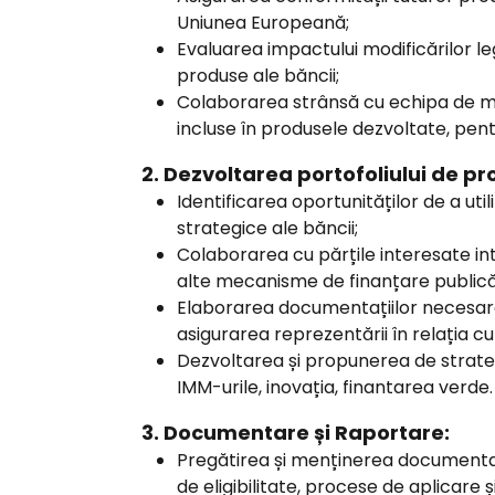
Uniunea Europeană;
Evaluarea impactului modificărilor leg
produse ale băncii;
Colaborarea strânsă cu echipa de ma
incluse în produsele dezvoltate, pen
2. Dezvoltarea portofoliului de prod
Identificarea oportunităților de a uti
strategice ale băncii;
Colaborarea cu părțile interesate in
alte mecanisme de finanțare publică
Elaborarea documentațiilor necesare
asigurarea reprezentării în relația c
Dezvoltarea și propunerea de strategii
IMM-urile, inovația, finantarea verde.
3. Documentare și Raportare:
Pregătirea și menținerea documentație
de eligibilitate, procese de aplicare 