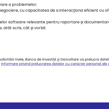
olvare a problemelor;
negociere, cu capacitatea de a interacționa eficient cu o
elor software relevante pentru raportare și documentar
atât scris, cât și vorbit.
licitării mele, Banca de Investiții și Dezvoltare va prelucra date
n
Informare privind prelucrarea datelor cu caracter personal ale 