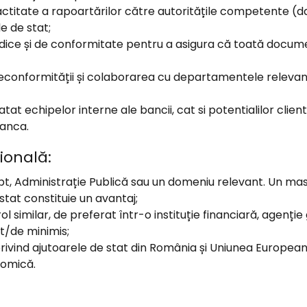
actitate a rapoartărilor către autoritățile competente (dac
e de stat;
idice și de conformitate pentru a asigura că toată docu
e neconformității și colaborarea cu departamentele relevant
at echipelor interne ale bancii, cat si potentialilor clienti
banca.
ională:
t, Administrație Publică sau un domeniu relevant. Un mast
stat constituie un avantaj;
ol similar, de preferat într-o instituție financiară, agenț
t/de minimis;
privind ajutoarele de stat din România și Uniunea Europe
nomică.