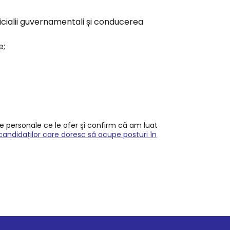
ficialii guvernamentali și conducerea
e;
le personale ce le ofer și confirm că am luat
candidaților care doresc să ocupe posturi în