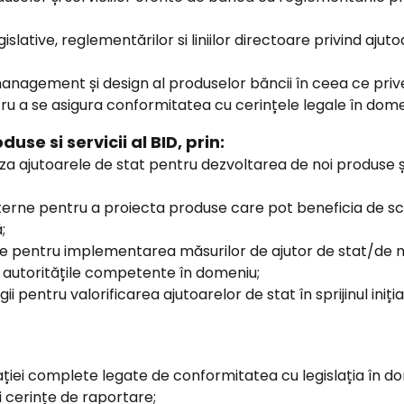
islative, reglementărilor si liniilor directoare privind aju
nagement și design al produselor băncii în ceea ce prive
tru a se asigura conformitatea cu cerințele legale în dome
use si servicii al BID, prin:
liza ajutoarele de stat pentru dezvoltarea de noi produse și
terne pentru a proiecta produse care pot beneficia de sc
;
 pentru implementarea măsurilor de ajutor de stat/de mi
u autoritățile competente în domeniu;
 pentru valorificarea ajutoarelor de stat în sprijinul iniția
i complete legate de conformitatea cu legislația în domeni
și cerințe de raportare;