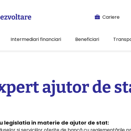
Cariere
Intermediari financiari
Beneficiari
Transp
xpert ajutor de st
 legislatia in materie de ajutor de stat:
uselor și serviciilor oferite de bancă cu reglementările pr