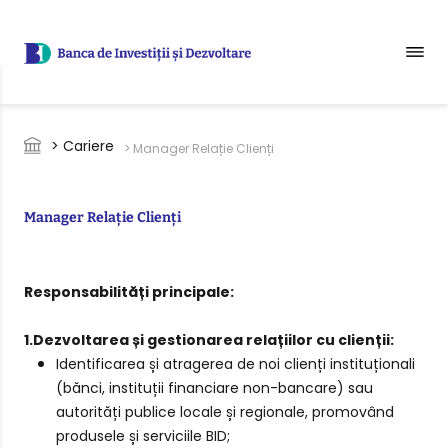
Sari la conținutul principal
Breadcrumb
> Cariere
> Manager Relație Clienți
Manager Relație Clienți
Responsabilități principale:
1.Dezvoltarea și gestionarea relațiilor cu clienții:
Identificarea și atragerea de noi clienți instituționali
(bănci, instituții financiare non-bancare) sau
autorități publice locale și regionale, promovând
produsele și serviciile BID;