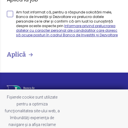
Am fost informat că, pentru a răspunde solicitării mele,
Banca de Investiții și Dezvoltare va prelucra datele
personale ce le ofer și confirm că am luat la cunoștință
despre aceste aspecte prin
Informare privind prelucrarea
datelor cu caracter personal ale candidaților care doresc
să ocupe posturi în cadrul Banca de Investiții și Dezvoltare
Aplică
Fișierele cookie sunt utilizate
pentru a optimiza
funcţionalitatea site-ului web, a
LEGAL
îmbunătăţi experienţa de
Termeni și condiții
navigare şi a afişa reclame