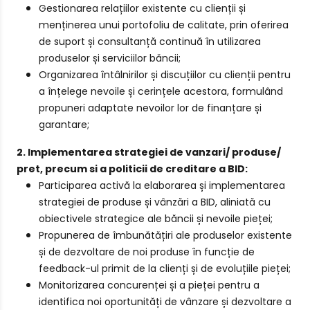
Gestionarea relațiilor existente cu clienții și
menținerea unui portofoliu de calitate, prin oferirea
de suport și consultanță continuă în utilizarea
produselor și serviciilor băncii;
Organizarea întâlnirilor și discuțiilor cu clienții pentru
a înțelege nevoile și cerințele acestora, formulând
propuneri adaptate nevoilor lor de finanțare și
garantare;
2. Implementarea strategiei de vanzari/ produse/
pret, precum si a politicii de creditare a BID:
Participarea activă la elaborarea și implementarea
strategiei de produse și vânzări a BID, aliniată cu
obiectivele strategice ale băncii și nevoile pieței;
Propunerea de îmbunătățiri ale produselor existente
și de dezvoltare de noi produse în funcție de
feedback-ul primit de la clienți și de evoluțiile pieței;
Monitorizarea concurenței și a pieței pentru a
identifica noi oportunități de vânzare și dezvoltare a