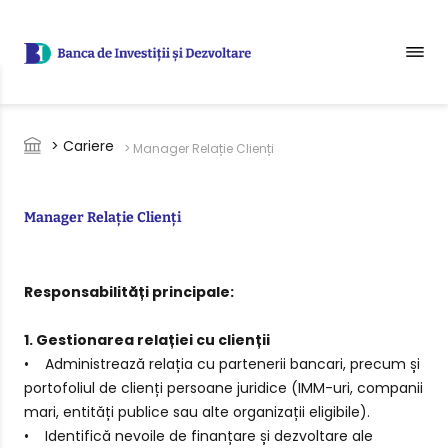
Sari la conținutul principal
Breadcrumb
> Cariere
> Manager Relație Clienți
Manager Relație Clienți
Responsabilități principale:
1. Gestionarea relației cu clienții
• Administrează relația cu partenerii bancari, precum și
portofoliul de clienți persoane juridice (IMM-uri, companii
mari, entități publice sau alte organizații eligibile).
• Identifică nevoile de finanțare și dezvoltare ale