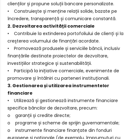
clienților și propune soluții bancare personalizate.
• Construiește și menține relații solide, bazate pe
încredere, transparență și comunicare constantă.
2. Dezvoltarea activității comerciale
• Contribuie la extinderea portofoliului de clienți și la
creșterea volumului de finanțări acordate.
• Promovează produsele și serviciile băncii, inclusiv
finanțările destinate proiectelor de dezvoltare,
investițiilor strategice și sustenabilității.
• Participă la inițiative comerciale, evenimente de
promovare și întâlniri cu parteneri instituționali.
3. Gestionarea și utilizarea instrumentelor
financiare
• Utilizează și gestionează instrumente financiare
specifice băncilor de dezvoltare, precum:
o garanții și credite directe;
o programe și scheme de sprijin guvernamentale;
o instrumente financiare finanțate din fonduri
europene și naționale (de exemplu, împrumuturi cu